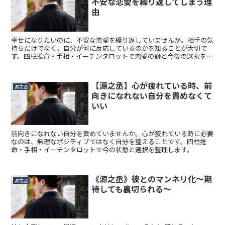
不安な恋愛を繰り返してしまう理
由
幸せになりたいのに、不安な恋愛を繰り返していませんか。相手の気
持ちだけでなく、自分が何に反応しているのかを知ることが大切で
す。四柱推命・手相・イーチンタロットで恋愛の癖と今後の選択を整
理します。
【源之丞】心が疲れている時、前
源之丞
向きになれない自分を責めなくて
いい
前向きになれない自分を責めていませんか。心が疲れている時に必要
なのは、無理なポジティブではなく自分を整えることです。四柱推
命・手相・イーチンタロットで今の状態と選択を整理します。
《源之丞》彼とのマンネリ化〜期
源之丞
待しても裏切られる〜