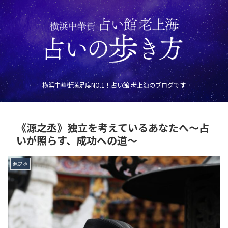
横浜中華街満足度NO.1！占い館 老上海のブログです
《源之丞》独立を考えているあなたへ～占
いが照らす、成功への道～
源之丞