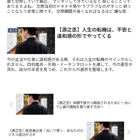
彼と交際していて最近、 マンネリしてきているなと 感じることって
ありますよね。 交際当初のドキドキ感や ラブラブなのがずっと 続く
ことなんて非常に稀です。 交際期間が長くなればなるほど 嫌な部分
は見えてきます。 ...
【源之丞】人生の転機は、不安と
源之丞
違和感の形でやってくる
今の生活や仕事に違和感がある時、それは人生の転機のサインかもし
れません。四柱推命・手相・イーチンタロットを通して、今の運気や
流れ、自分の本音を見つめ、これからの選択を整理します。
《源之丞》体調不良から解放されるために～占い
で心身の調和を取り戻す方法～
《源之丞》経営者必見！占いで導く、あなたのビ
ジネス成功のカギ