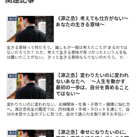
《源之丞》考えても仕方がない〜
源之丞
あなたの生きる意味〜
生きる意味って何だろう。 誰しもが一度は考えたことが あるのでは
ないだろうか？ ただ、考えて生きる意味が見つかったという人を私
は聞いたことがない。 きっと生きる意味なんてないのだろう。 ただ
毎日を全力で一所懸命過ごすことが 人が生きる意味なのではないだ
ろうか。
【源之丞】変わりたいのに変われ
源之丞
ないあなたへ ～人生を動かす
最初の一歩は、自分を責めること
ではない～
変わりたいのに変われない、夫婦関係・仕事・子育て・健康に悩む方
へ。源之丞先生の鑑定では、四柱推命・手相・タロットを通じて、自
分の本音や人生のズレに気づき、自分で選ぶ力を取り戻すお手伝いを
します。
【源之丞】幸せになりたいのに、
源之丞