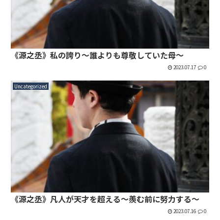
《源之丞》私の誇り〜誰よりも尊敬していた母〜
2023.07.17
0
Uncategorized
《源之丞》凡人が天才を超える〜羨む前に努力する〜
2023.07.16
0