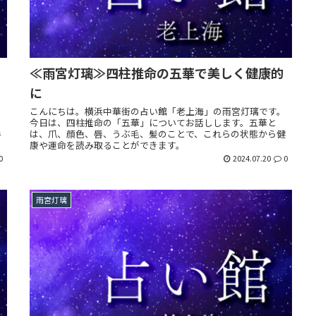
≪雨宮灯璃≫四柱推命の五華で美しく健康的
に
タ
こんにちは。横浜中華街の占い館「老上海」の雨宮灯璃です。
ド
今日は、四柱推命の「五華」についてお話しします。五華と
手
は、爪、顔色、唇、うぶ毛、髪のことで、これらの状態から健
分
康や運命を読み取ることができます。
0
2024.07.20
0
雨宮灯璃