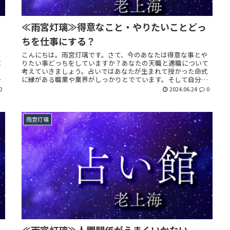
≪雨宮灯璃≫得意なこと・やりたいことどっ
ちを仕事にする？
え
こんにちは。雨宮灯璃です。さて、今のあなたは得意な事とや
に
りたい事どっちをしていますか？あなたの天職と適職について
ら
考えていきましょう。占いではあなたが生まれて授かった命式
く
に縁がある職業や業界がしっかりとでています。そして自分が
生きやすくなる職業や業界もわかりますよ。
0
2024.06.24
0
雨宮灯璃