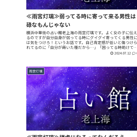
≪雨宮灯璃≫弱ってる時に寄って来る男性は
碌なもんじゃない
横浜中華街の占い館老上海の雨宮灯璃です。よく女の子に伝
るのですが自分自身が弱ってる時にグイグイ寄ってくる男性
は気をつけろ！というお話です。自己肯定感が低いと傷つけ
れてるのに「自分が蒔いた種だから…」「困ってる時助けて
れたし…」なんて思ってしまい蟻地獄のようになります。
2024.07.12
雨宮灯璃
≪雨宮灯璃≫謙虚になるってなんだろう