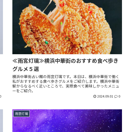
≪雨宮灯璃≫横浜中華街のおすすめ食べ歩き
グルメ５選
横浜中華街占い館の雨宮灯璃です。本日は、横浜中華街で働く
る
私がおすすめする食べ歩きグルメをご紹介します。横浜中華街
駅からなるべく近いところで、実際食べて美味しかったメニュ
ーをご紹介。
0
2024.09.01
0
雨宮灯璃