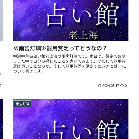
≪雨宮灯璃≫器用貧乏ってどうなの？
横浜中華街占い館老上海の雨宮灯璃です。本日は、鑑定でお話
しした中で自分の感じたことを書いてみます。はたして器用貧
で
乏は良いことなのか。そして器用貧乏を活かす生き方とは、に
ぐ
ついて書きます。
で
て
0
2024.08.17
0
雨宮灯璃