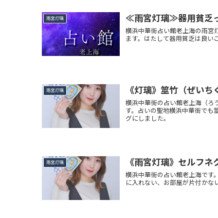
≪雨宮灯璃≫器用貧乏
雨宮灯璃
横浜中華街占い館老上海の雨宮
ます。はたして器用貧乏は良い
《灯璃》筮竹（ぜいち
雨宮灯璃
横浜中華街の占い館老上海（ろ
す。占いの聖地横浜中華街でも
グにしました。
《雨宮灯璃》セルフネ
雨宮灯璃
横浜中華街の占い館老上海です
に入れない、お部屋が片付かな