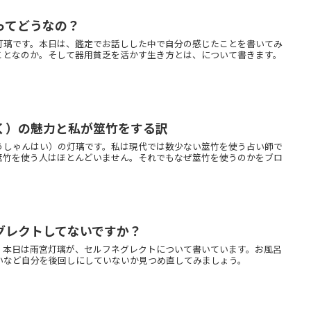
ってどうなの？
灯璃です。本日は、鑑定でお話しした中で自分の感じたことを書いてみ
ことなのか。そして器用貧乏を活かす生き方とは、について書きます。
く）の魅力と私が筮竹をする訳
うしゃんはい）の灯璃です。私は現代では数少ない筮竹を使う占い師で
筮竹を使う人はほとんどいません。それでもなぜ筮竹を使うのかをブロ
グレクトしてないですか？
。本日は雨宮灯璃が、セルフネグレクトについて書いています。お風呂
いなど自分を後回しにしていないか見つめ直してみましょう。