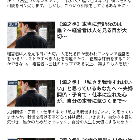
か？ 「出会いがないんです」 「良い人と巡り合えない」 僕はそんな
相談を日々受けます。 しかし、こういう相談をしてくるあなたに、
はっきり伝えておきたいことがある。 「本当に...
《源之丞》本当に無能なのは
源之丞
誰？〜経営者は人を見る目が大
切〜
経営者は人を見る目が大切。 人を見る目が養われていないで経営者
を やるとリストラすべき人材を間違えたり、 正確な評価をすること
ができない。 経営者は会社のトップである以上、 誰よりも人を観察
して正当な評価を 下さなければならない。
【源之丞】「私さえ我慢すればい
源之丞
い」と思っているあなたへ ～夫婦
関係・子育て・仕事に疲れた心
が、自分の本音に気づくまで～
夫婦関係・子育て・仕事の中で「私さえ我慢すればいい」と思ってい
ませんか。我慢を続けるほど心と体は疲れていきます。自分の本音に
気づき、誰かのためだけではなく、自分の人生も大切にするための考
え方をお伝えします。