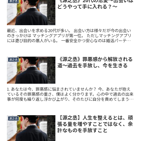
《源之丞》20代の恋愛〜出会いは
源之丞
どうやって手に入れる？〜
最近、出会いを求める20代が多い。 出会い方は様々だが今の出会い
のきっかけは マッチングアプリが第一位。 ただしマッチングアプリ
には遊び目的の悪人がいる。 一番安全かつ安心なのは婚活パーティ
ー。 それでも出会えないあなたは占い館老上海に 祀ってある大黒天
様に手を合わせに来てください！
《源之丞》罪悪感から解放される
源之丞
道～過去を手放し、今を生きる
1. あなたは今、罪悪感に悩まされていませんか？ 今、あなたが抱え
ているその罪悪感の重さ、僕はよく分かります。心の中で過去の出来
事が何度も繰り返し浮かび上がり、そのたびに自分を責めてしまう。
それがどれほど辛いことか、痛いほど理解しています。...
【源之丞】人生を整えるとは、頑
源之丞
張る量を増やすことではなく、余
計なものを手放すこと