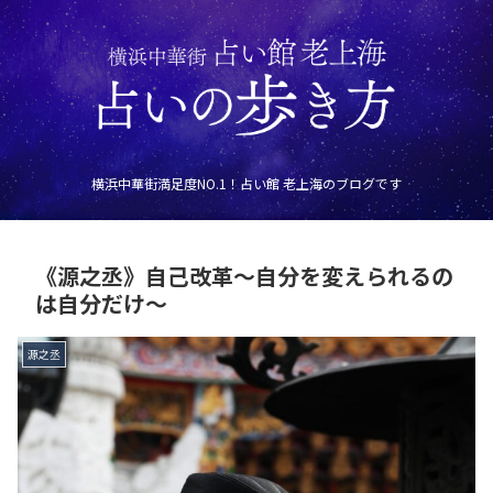
横浜中華街満足度NO.1！占い館 老上海のブログです
《源之丞》自己改革～自分を変えられるの
は自分だけ～
源之丞