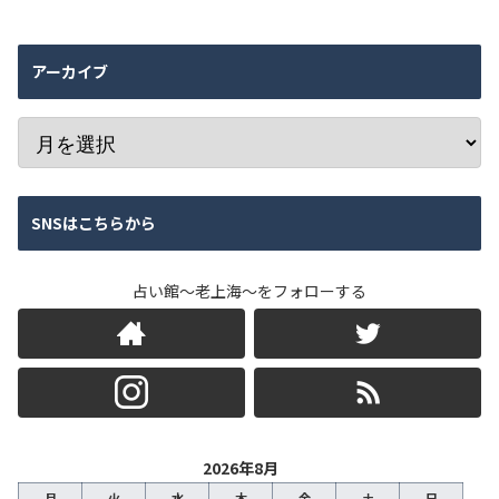
アーカイブ
SNSはこちらから
占い館～老上海～をフォローする
2026年8月
月
火
水
木
金
土
日