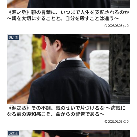
《源之丞》親の言葉に、いつまで人生を支配されるのか
〜親を大切にすることと、自分を殺すことは違う〜
2026.06.03
0
源之丞
《源之丞》その不調、気のせいで片づけるな 〜病気に
なる前の違和感こそ、命からの警告である〜
2026.06.02
0
源之丞