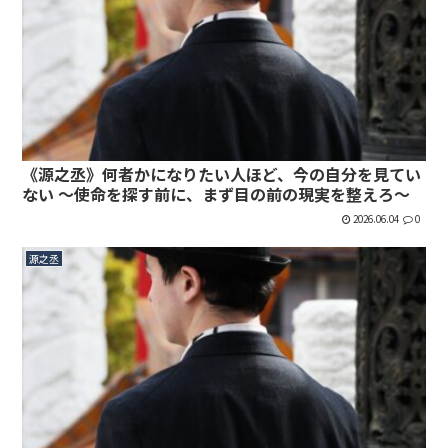
《源之丞》何者かになりたい人ほど、今の自分を見てい
ない 〜使命を探す前に、まず目の前の現実を整えろ〜
2026.06.04
0
源之丞