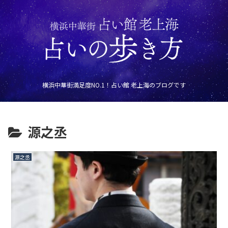
横浜中華街満足度NO.1！占い館 老上海のブログです
源之丞
源之丞