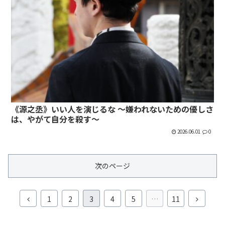
《源之丞》いい人を演じるな 〜嫌われないための優しさ
は、やがて自分を殺す〜
2026.06.01
0
次のページ
前
次
1
2
3
4
5
…
11
へ
へ