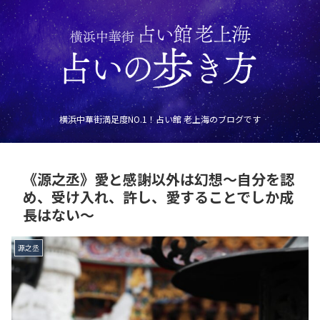
横浜中華街満足度NO.1！占い館 老上海のブログです
《源之丞》愛と感謝以外は幻想～自分を認
め、受け入れ、許し、愛することでしか成
長はない～
源之丞