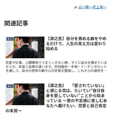
占い館～老上海～
関連記事
【源之丞】自分を責める癖をやめ
源之丞
るだけで、人生の見え方は変わり
始める
恋愛や仕事、人間関係でうまくいかない時、すぐに自分を責めていま
せんか。反省と自責は違います。四柱推命・手相・イーチンタロット
を通して、自分の思考の癖や心の状態を整理し、これからの選択を整
えます。
《源之丞》 「愛されていない」
源之丞
と感じる恋は、たいてい“自分自
身を愛していない”ことから始ま
っている ～愛の不足感に苦しむあ
なたへ届けたい、恋愛と自己肯定
の本質～