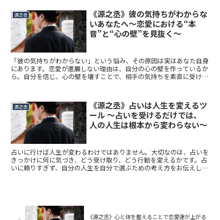
《源之丞》彼の気持ちがわからな
源之丞
いあなたへ～恋愛における“本
音”と“心の壁”を見抜く～
「彼の気持ちがわからない」という悩み、その原因は実はあなた自身
にあります。恋愛が進展しない理由は、自分の心の壁を作っているか
ら。自分を信じ、心の壁を壊すことで、相手の気持ちを素直に受け入
れることができ、恋愛が変わります。行動しなければ何も変わりませ
ん。今すぐにでも心の壁を壊し、恋愛を成就させるための第一歩を踏
み出しましょう。
《源之丞》占いは人生を変えるツ
源之丞
ール 〜占いを受けるだけでは、
人の人生は根本から変わらない〜
占いに行けば人生が変わるわけではありません。大切なのは、占いを
きっかけに何に気づき、どう受け取り、どう行動を変えるかです。占
いに頼りすぎず、自分の人生を自分で選ぶための考え方をお伝えしま
す。
《源之丞》心と体を整えることで恋愛運が上がる