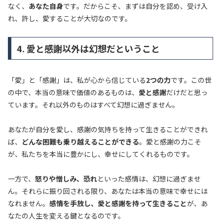
なく、
あなた自身
です。だからこそ、まずは自分を認め、受け入
れ、許し、愛することが大切なのです。
4. 愛と感謝以外は幻想だということ
「愛」と「感謝」は、私が心から信じている
2つの力
です。この世
の中で、本当の意味で価値のあるものは、
愛と感謝
だけだと思っ
ています。それ以外のものはすべて幻想に過ぎません。
あなたが自分を愛し、感謝の気持ちを持って生きることができれ
ば、
どんな困難も乗り越えることができる
。愛と感謝の力こそ
が、私たちを本当に豊かにし、幸せにしてくれるものです。
一方で、
怒りや憎しみ、恐れ
といった感情は、幻想に過ぎませ
ん。それらに振り回される限り、あなたは本当の意味で幸せには
なれません。
感情を手放し、愛と感謝を持って生きること
が、あ
なたの人生を変える鍵となるのです。