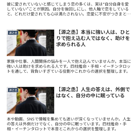
彼に愛されていないと感じてしまう恋の多くは、実は“自分自身を愛
していない”ことが原因。自分を後回しにし、他人軸で恋をしている
と、どれだけ愛されても心は満たされない。恋愛に不安がつきまとう
のは、自分との信頼関係が築けていないから。本記事では、安心でき
る恋を手に入れるために必要な“自分軸”と“自己愛”の育て方を解説。
【源之丞】本当に強い人は、ひと
源之丞
りで抱え込む人ではなく、助けを
求められる人
家族や仕事、人間関係の悩みを一人で抱え込んでいませんか。本当に
強い人は助けを求められる人です。四柱推命・手相・イーチンタロッ
トを通して、背負いすぎている役割やこれからの選択を整理します。
【源之丞】人生の答えは、外側で
源之丞
はなく、自分の中に眠っている
本や動画、SNSで情報を集めても迷いが深くなっていませんか。人生
の答えは外側だけでなく、自分の中に眠っています。四柱推命・手
相・イーチンタロットで本音とこれからの選択を整理します。