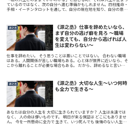
ているのではなく、次の自分へ進む準備かもしれません。四柱推命・
手相・イーチンタロットを通して、自分の現在地を知り、自分の意志
で人生を選ぶヒントをお伝えします。
《源之丞》仕事を辞めたいなら、
源之丞
まず自分の逃げ癖を見ろ 〜職場
を変えても、自分から逃げれば人
生は変わらない〜
仕事を辞めたい。 そう思うことは悪いことではない。 合わない職場
はある。人間関係が苦しい職場もある。心と体が限界に近いなら、そ
こから離れることが必要な場合もある。 だから、辞めるなと言いた
いわけではない。 ただし、厳しいことを言う。 何から...
《源之丞》大切な人生〜いつ何時
源之丞
も全力で生きる〜
あなたは自分の人生を 大切に生きられていますか？ 人生は永遠では
なく、 人の命は儚いものです。 明日が来る保証は どこにもありませ
ん。 今を一所懸命に全力で 生きて、いつ死んでも 後悔のない人生を
歩みましょう...