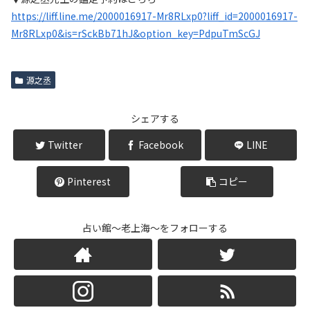
https://liff.line.me/2000016917-Mr8RLxp0?liff_id=2000016917-
Mr8RLxp0&is=rSckBb71hJ&option_key=PdpuTmScGJ
源之丞
シェアする
Twitter
Facebook
LINE
Pinterest
コピー
占い館～老上海～をフォローする