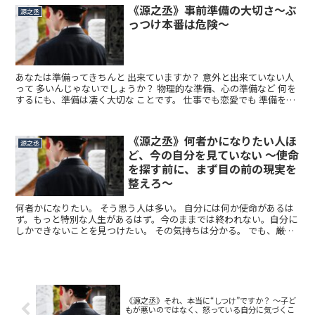
《源之丞》事前準備の大切さ〜ぶ
源之丞
っつけ本番は危険〜
あなたは準備ってきちんと 出来ていますか？ 意外と出来ていない人
って 多いんじゃないでしょうか？ 物理的な準備、心の準備など 何を
するにも、準備は凄く大切な ことです。 仕事でも恋愛でも 準備をす
るのとしない...
《源之丞》何者かになりたい人ほ
源之丞
ど、今の自分を見ていない 〜使命
を探す前に、まず目の前の現実を
整えろ〜
何者かになりたい。 そう思う人は多い。 自分には何か使命があるは
ず。もっと特別な人生があるはず。今のままでは終われない。自分に
しかできないことを見つけたい。 その気持ちは分かる。 でも、厳し
いことを言う。 何者かになりたいと言いながら、今の...
《源之丞》それ、本当に“しつけ”ですか？ 〜子ど
もが悪いのではなく、怒っている自分に気づくこ