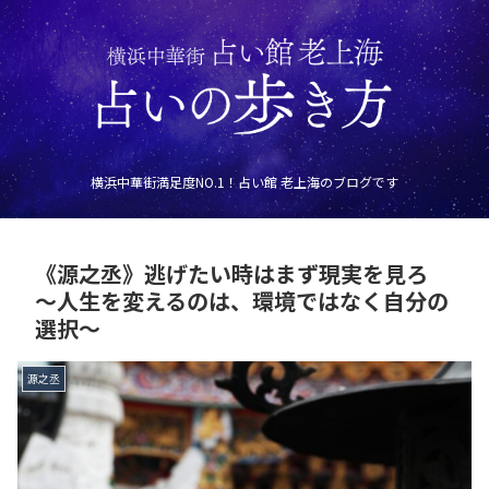
横浜中華街満足度NO.1！占い館 老上海のブログです
《源之丞》逃げたい時はまず現実を見ろ
〜人生を変えるのは、環境ではなく自分の
選択〜
源之丞