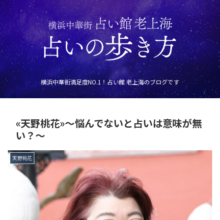
横浜中華街満足度NO.1！占い館 老上海のブログです
«天野桃花»～悩んでないと占いは意味が無
い？～
天野桃花