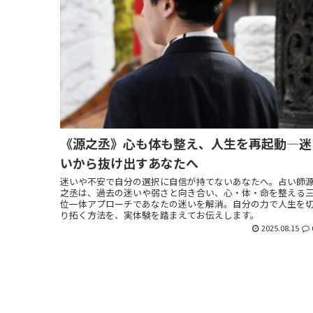
《源之丞》心も体も整え、人生を再起動―迷
いから抜け出すあなたへ
迷いや不安で自分の選択に自信が持てないあなたへ。占い師
之丞は、過去の迷いや弱さと向き合い、心・体・命を整える
位一体アプローチであなたの迷いを解消。自分の力で人生を
り拓く方法を、実体験を踏まえてお伝えします。
2025.08.15