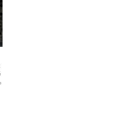
源
三
切
0