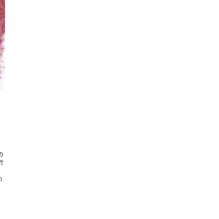
の
習
0