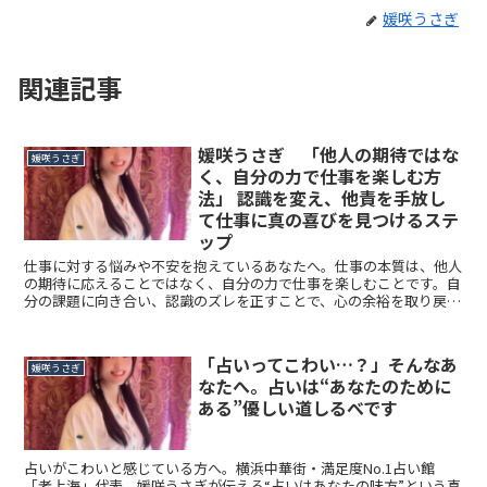
媛咲うさぎ
関連記事
媛咲うさぎ 「他人の期待ではな
媛咲うさぎ
く、自分の力で仕事を楽しむ方
法」 認識を変え、他責を手放し
て仕事に真の喜びを見つけるステ
ップ
仕事に対する悩みや不安を抱えているあなたへ。仕事の本質は、他人
の期待に応えることではなく、自分の力で仕事を楽しむことです。自
分の課題に向き合い、認識のズレを正すことで、心の余裕を取り戻
し、仕事を心から楽しむ方法を紹介します。自分を大切にし、自分の
心に素直になれば、仕事はもっと楽しく、充実したものになります。
「占いってこわい…？」そんなあ
媛咲うさぎ
なたへ。占いは“あなたのために
ある”優しい道しるべです
占いがこわいと感じている方へ。横浜中華街・満足度No.1占い館
「老上海」代表、媛咲うさぎが伝える“占いはあなたの味方”という真