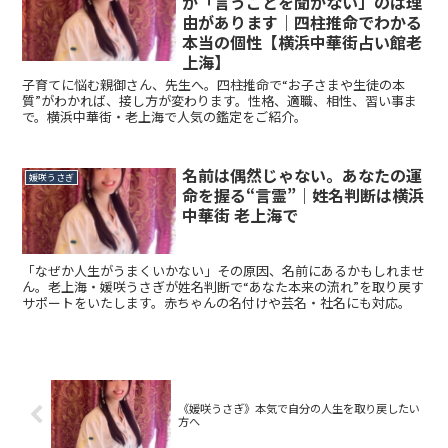
が「言うことを聞かない」のは理
由があります｜四柱推命でわかる
本当の個性【横浜中華街占い館老
上海】
子育てに悩む親御さん、先生へ。四柱推命で“お子さまや生徒の本
質”がわかれば、接し方が変わります。性格、適職、相性、習い事ま
で。横浜中華街・老上海で人気の鑑定をご紹介。
名前は偶然じゃない。あなたの運
媛咲うさぎ
命を握る“言霊”｜姓名判断は横浜
中華街 老上海で
「なぜか人生がうまくいかない」その原因、名前にあるかもしれませ
ん。老上海・媛咲うさぎが姓名判断で“あなた本来の流れ”を取り戻す
サポートをいたします。赤ちゃんの名付けや芸名・社名にも対応。
《媛咲うさぎ》本気で自分の人生を取り戻したい
方へ