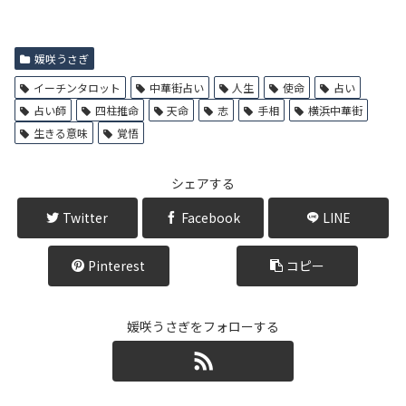
媛咲うさぎ
イーチンタロット
中華街占い
人生
使命
占い
占い師
四柱推命
天命
志
手相
横浜中華街
生きる意味
覚悟
シェアする
Twitter
Facebook
LINE
Pinterest
コピー
媛咲うさぎをフォローする