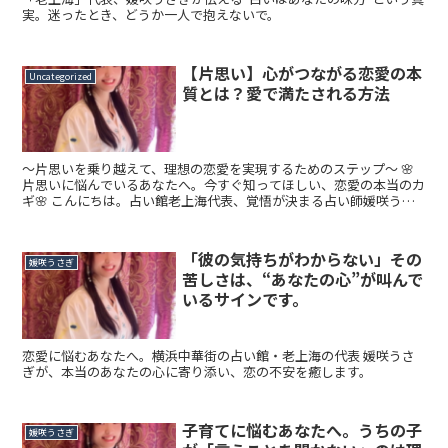
実。迷ったとき、どうか一人で抱えないで。
【片思い】心がつながる恋愛の本
Uncategorized
質とは？愛で満たされる方法
〜片思いを乗り越えて、理想の恋愛を実現するためのステップ〜 🌸
片思いに悩んでいるあなたへ。今すぐ知ってほしい、恋愛の本当のカ
ギ🌸 こんにちは。占い館老上海代表、覚悟が決まる占い師媛咲うさ
ぎです。 あなたがこの記事を読んでいるということ...
「彼の気持ちがわからない」その
媛咲うさぎ
苦しさは、“あなたの心”が叫んで
いるサインです。
恋愛に悩むあなたへ。横浜中華街の占い館・老上海の代表 媛咲うさ
ぎが、本当のあなたの心に寄り添い、恋の不安を癒します。
子育てに悩むあなたへ。うちの子
媛咲うさぎ