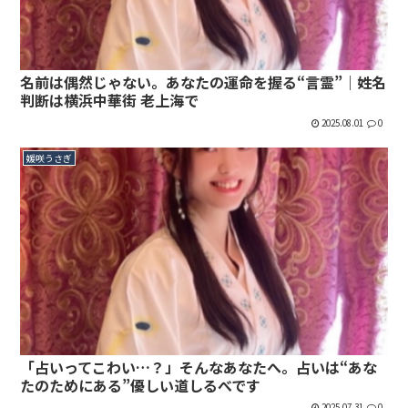
名前は偶然じゃない。あなたの運命を握る“言霊”｜姓名
判断は横浜中華街 老上海で
2025.08.01
0
媛咲うさぎ
「占いってこわい…？」そんなあなたへ。占いは“あな
たのためにある”優しい道しるべです
2025.07.31
0